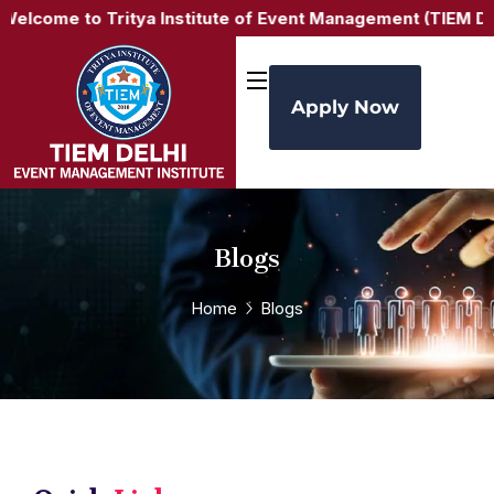
ome to Tritya Institute of Event Management (TIEM DELHI)
Apply Now
Blogs
Home
Blogs