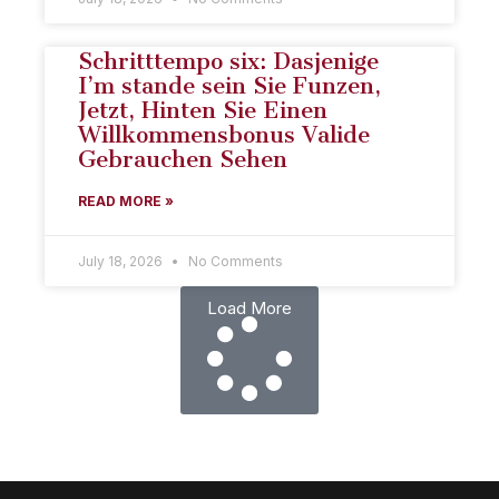
Schritttempo six: Dasjenige
I’m stande sein Sie Funzen,
Jetzt, Hinten Sie Einen
Willkommensbonus Valide
Gebrauchen Sehen
READ MORE »
July 18, 2026
No Comments
Load More