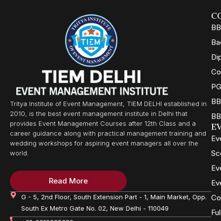
C
BB
Ba
Di
Co
PG
BB
Tritya Institute of Event Management, TIEM DELHI established in
2010, is the best event management institute in Delhi that
BB
provides Event Management Courses after 12th Class and a
E
career guidance along with practical management training and
Ev
wedding workshops for aspiring event managers all over the
Sc
world.
Ev
Read More
Ev
G - 5, 2nd Floor, South Extension Part - 1, Main Market, Opp.
Co
South Ex Metro Gate No. 02, New Delhi - 110049
Fu