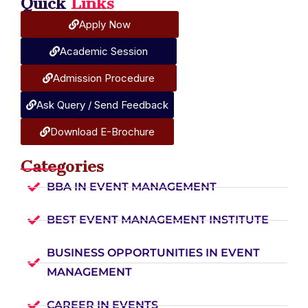
Quick
Links
Apply Now
Academic Session
Admission Procedure
Ask Query / Send Feedback
Download E-Brochure
Categories
BBA IN EVENT MANAGEMENT
BEST EVENT MANAGEMENT INSTITUTE
BUSINESS OPPORTUNITIES IN EVENT
MANAGEMENT
CAREER IN EVENTS