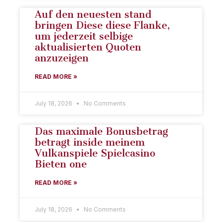
Auf den neuesten stand
bringen Diese diese Flanke,
um jederzeit selbige
aktualisierten Quoten
anzuzeigen
READ MORE »
July 18, 2026
No Comments
Das maximale Bonusbetrag
betragt inside meinem
Vulkanspiele Spielcasino
Bieten one
READ MORE »
July 18, 2026
No Comments