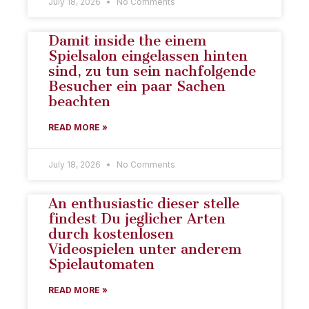
July 18, 2026
No Comments
Damit inside the einem
Spielsalon eingelassen hinten
sind, zu tun sein nachfolgende
Besucher ein paar Sachen
beachten
READ MORE »
July 18, 2026
No Comments
An enthusiastic dieser stelle
findest Du jeglicher Arten
durch kostenlosen
Videospielen unter anderem
Spielautomaten
READ MORE »