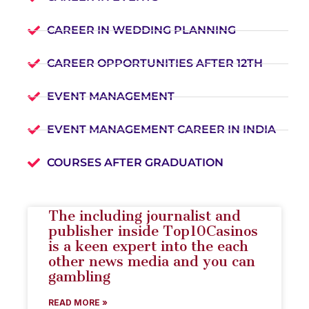
CAREER IN WEDDING PLANNING
CAREER OPPORTUNITIES AFTER 12TH
EVENT MANAGEMENT
EVENT MANAGEMENT CAREER IN INDIA
COURSES AFTER GRADUATION
The including journalist and
publisher inside Top10Casinos
is a keen expert into the each
other news media and you can
gambling
READ MORE »